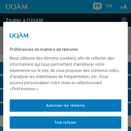
FR
EN
Étudier à l'UQAM
COURS
//
CHI7461
Énergie électrochimique
Préférences en matière de témoins
Nous utilisons des témoins (cookies) afin de collecter des
informations qui nous permettent d’améliorer votre
Description du cours
expérience sur le site, de vous proposer des contenus vidéo,
d’analyser les statistiques de fréquentation, etc. Vous
Horaire - Été 2026
pouvez personnaliser votre choix en sélectionnant
« Préférences ».
Horaire - Automne 2026
Autoriser les témoins
Horaire - Hiver 2027
Tout refuser