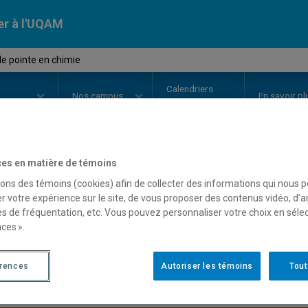
er à l'UQAM
de pointe en chimie
Calendriers
Nos
campus
En savoir pl
ion
universitaires
es en matière de témoins
OURS
//
CHI7600
-
Sujets de poin
sons des témoins (cookies) afin de collecter des informations qui nous 
r votre expérience sur le site, de vous proposer des contenus vidéo, d’a
es de fréquentation, etc. Vous pouvez personnaliser votre choix en séle
ces ».
Description
Horaire - Été 2026
Horaire
érences
Autoriser les témoins
Tout