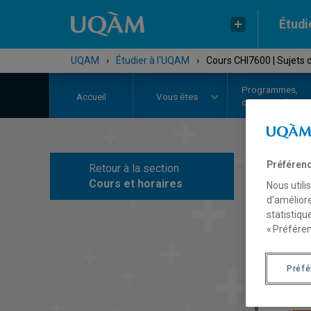
Étudi
UQAM
›
Étudier à l'UQAM
›
Cours CHI7600 | Sujets 
Programmes,
Accueil
Vous êtes
cours et admiss
Préférenc
Retour à la section
C
Cours et horaires
Nous utili
d’améliore
statistiqu
« Préféren
Préf