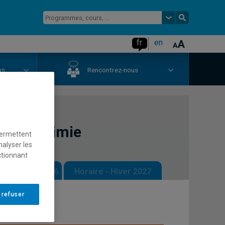
fr
en
us
Rencontrez-nous
te en chimie
permettent
nalyser les
ctionnant
 - Automne 2026
Horaire - Hiver 2027
 refuser