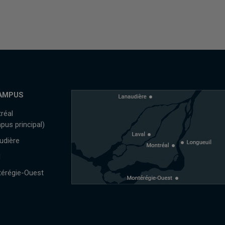
AMPUS
réal
pus principal)
udière
l
érégie-Ouest