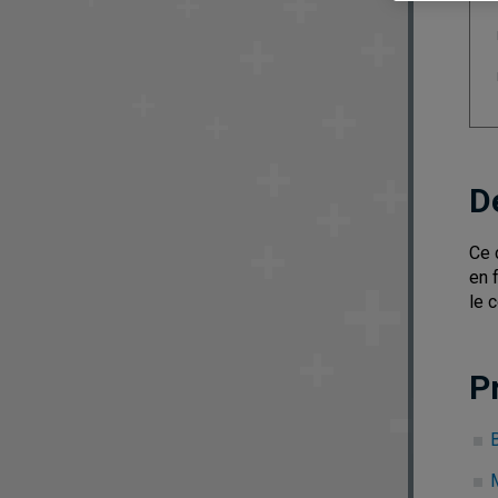
D
Ce 
en 
le 
P