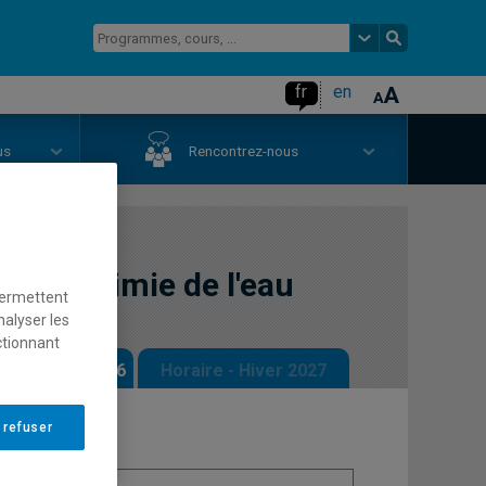
fr
en
us
Rencontrez-nous
te en chimie de l'eau
permettent
nalyser les
ctionnant
 - Automne 2026
Horaire - Hiver 2027
 refuser