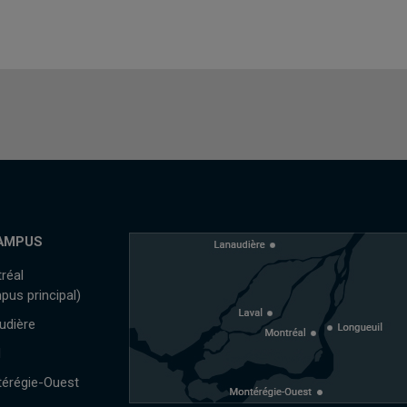
AMPUS
réal
pus principal)
udière
l
érégie-Ouest