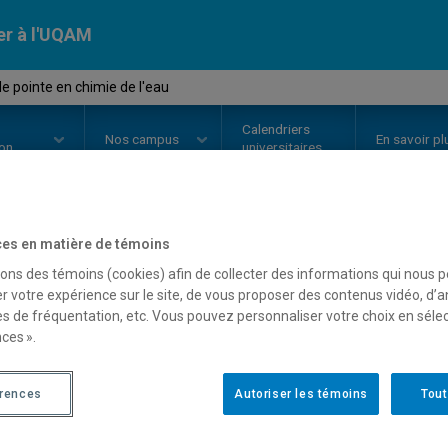
er à l'UQAM
e pointe en chimie de l'eau
Calendriers
Nos
campus
En savoir pl
ion
universitaires
es en matière de témoins
OURS
//
CHI7810
-
Sujets de poin
sons des témoins (cookies) afin de collecter des informations qui nous 
r votre expérience sur le site, de vous proposer des contenus vidéo, d’a
es de fréquentation, etc. Vous pouvez personnaliser votre choix en séle
ces ».
Description
Horaire - Été 2026
Horaire
érences
Autoriser les témoins
Tout