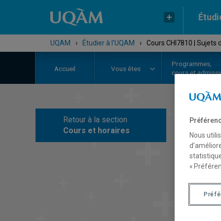
Étudi
UQAM
›
Étudier à l'UQAM
›
Cours CHI7810 | Sujets d
Programmes,
Accueil
Vous êtes
cours et admiss
Retour à la section
Préférenc
C
Cours et horaires
Nous utili
d’améliore
statistiqu
« Préféren
Préf