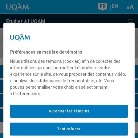
FR
EN
Étudier à l'UQAM
COURS
//
CHI7840
Chimie et qualité de l'eau
Préférences en matière de témoins
Nous utilisons des témoins (cookies) afin de collecter des
informations qui nous permettent d’améliorer votre
Description du cours
expérience sur le site, de vous proposer des contenus vidéo,
d’analyser les statistiques de fréquentation, etc. Vous
Horaire - Été 2026
pouvez personnaliser votre choix en sélectionnant
« Préférences ».
Horaire - Automne 2026
Autoriser les témoins
Horaire - Hiver 2027
Tout refuser