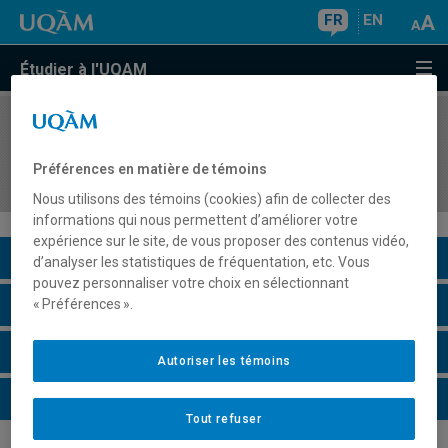
FR
EN
Étudier à l'UQAM
COURS
//
CHI8600
Étude spectroscopique des systèmes
Préférences en matière de témoins
biologiques
Nous utilisons des témoins (cookies) afin de collecter des
informations qui nous permettent d’améliorer votre
expérience sur le site, de vous proposer des contenus vidéo,
Description du cours
d’analyser les statistiques de fréquentation, etc. Vous
pouvez personnaliser votre choix en sélectionnant
Horaire - Été 2026
« Préférences ».
Horaire - Automne 2026
Autoriser les témoins
Horaire - Hiver 2027
Tout refuser