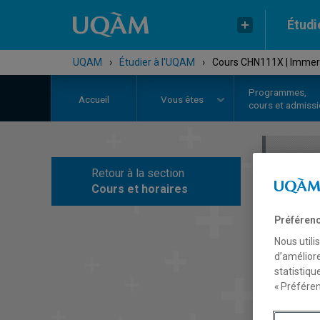
Étudi
UQAM
›
Étudier à l'UQAM
›
Cours CHN111X | Immersi
Programmes,
Accueil
Vous êtes
cours et admiss
Retour à la section
C
Cours et horaires
Préférenc
Nous utili
d’améliore
statistiqu
« Préféren