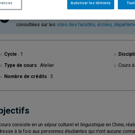
érences
Autoriser les témoins
Tout
Ce cours est à contenu variable. Les descriptions des c
consultées sur les
sites des facultés, écoles, départe
Cycle
: 1
Discipl
Type de cours
: Atelier
Cours à
Nombre de crédits
: 3
bjectifs
cours consiste en un séjour culturel et linguistique en Chine, réal
dresse à la fois aux personnes étudiantes qui n'ont aucune conna