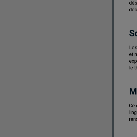
dés
déc
S
Les
et 
exp
le 
M
Ce 
lin
ren