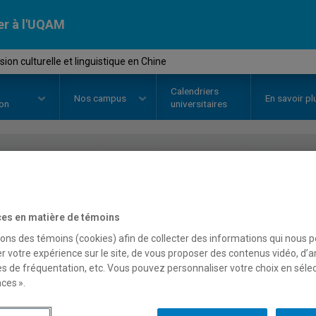
er à l'UQAM
on culturelle et linguistique en Chine
Calendriers
Nos
campus
En savoir pl
ion
universitaires
OURS
//
CHN111X
-
Immersion cul
en Chine
es en matière de témoins
sons des témoins (cookies) afin de collecter des informations qui nous 
r votre expérience sur le site, de vous proposer des contenus vidéo, d’a
es de fréquentation, etc. Vous pouvez personnaliser votre choix en séle
Description
Horaire - Été 2026
Horaire
ces ».