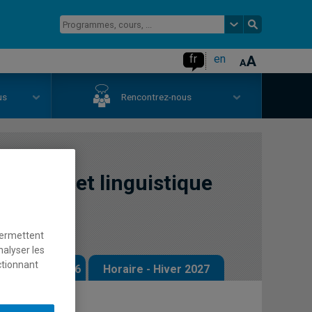
fr
en
us
Rencontrez-nous
turelle et linguistique
permettent
nalyser les
ctionnant
 - Automne 2026
Horaire - Hiver 2027