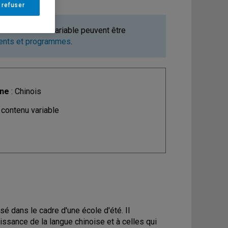
 refuser
ours à contenu variable peuvent être
ments et programmes
.
ine
: Chinois
 contenu variable
isé dans le cadre d'une école d'été. Il
issance de la langue chinoise et à celles qui