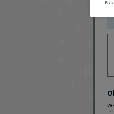
Préf
O
Ce 
s'a