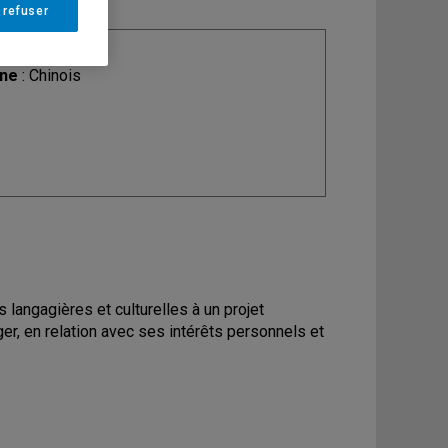
 refuser
ine
: Chinois
 langagières et culturelles à un projet
ger, en relation avec ses intérêts personnels et