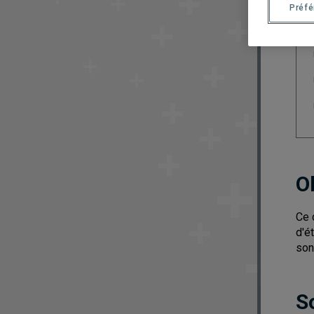
Préf
O
Ce 
d'é
son
S