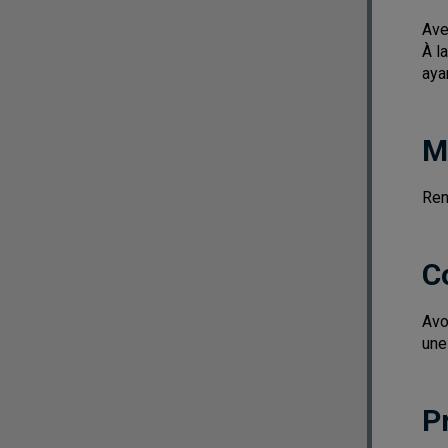
Ave
À l
aya
M
Ren
C
Avo
une
P