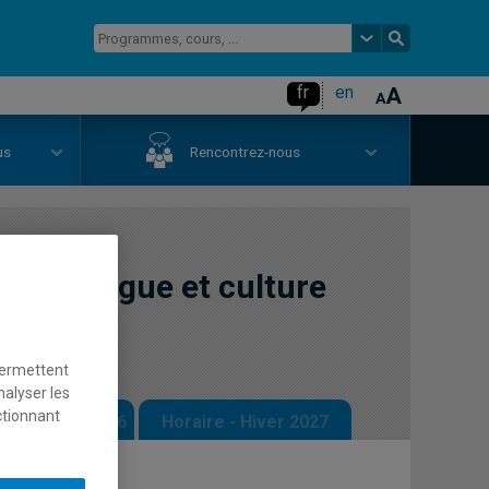
fr
en
us
Rencontrez-nous
es en langue et culture
permettent
nalyser les
ctionnant
 - Automne 2026
Horaire - Hiver 2027