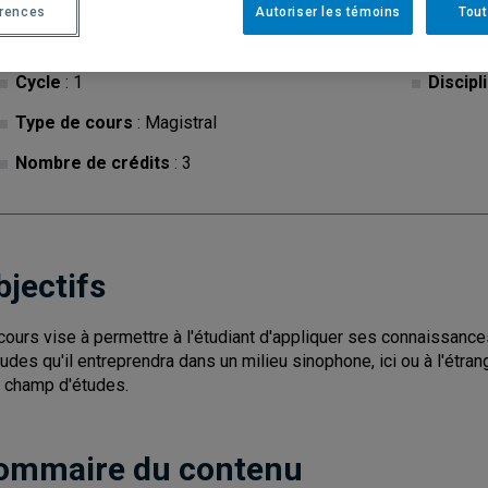
érences
Autoriser les témoins
Tout
Cycle
: 1
Discipl
Type de cours
: Magistral
Nombre de crédits
: 3
bjectifs
cours vise à permettre à l'étudiant d'appliquer ses connaissances
tudes qu'il entreprendra dans un milieu sinophone, ici ou à l'étran
 champ d'études.
ommaire du contenu