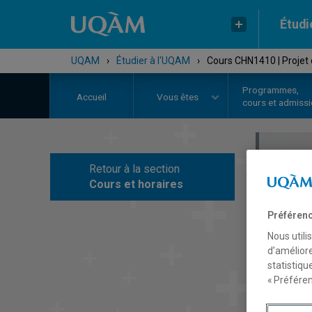
Étudi
UQAM
›
Étudier à l'UQAM
›
Cours CHN1410 | Projet 
Programmes,
Accueil
Vous êtes
cours et admiss
Retour à la section
C
Cours et horaires
Préférenc
Nous utili
d’améliore
statistiqu
« Préféren