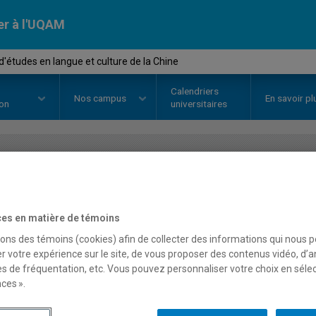
er à l'UQAM
d'études en langue et culture de la Chine
Calendriers
Nos
campus
En savoir pl
ion
universitaires
OURS
//
CHN1410
-
Projet d'étud
de la Chine
es en matière de témoins
sons des témoins (cookies) afin de collecter des informations qui nous 
r votre expérience sur le site, de vous proposer des contenus vidéo, d’a
es de fréquentation, etc. Vous pouvez personnaliser votre choix en séle
Description
Horaire - Été 2026
Horaire
ces ».