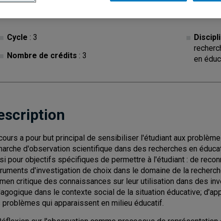
Cycle
: 3
Discipl
recherc
Nombre de crédits
: 3
en éduc
escription
cours a pour but principal de sensibiliser l'étudiant aux problème
arche d'observation scientifique dans des recherches en éducation
si pour objectifs spécifiques de permettre à l'étudiant : de re
truments d'investigation de choix dans le domaine de la recherche
men critique des connaissances sur leur utilisation dans des inve
agogique dans le contexte social de la situation éducative; d'a
 problèmes qui apparaissent en milieu éducatif.