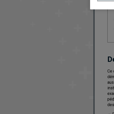
D
Ce 
dém
aus
ins
exa
péd
des