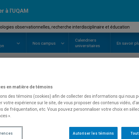
er à l'UQAM
logies observationnelles, recherche interdisciplinaire et éducation
Calendriers
Nos
campus
En savoir pl
ion
universitaires
OURS
//
CIR8010
-
Méthodologies
es en matière de témoins
recherche interdisciplina
sons des témoins (cookies) afin de collecter des informations qui nous 
r votre expérience sur le site, de vous proposer des contenus vidéo, d’a
es de fréquentation, etc. Vous pouvez personnaliser votre choix en séle
ces ».
Description
Horaire - Été 2026
Horaire
érences
Autoriser les témoins
Tout