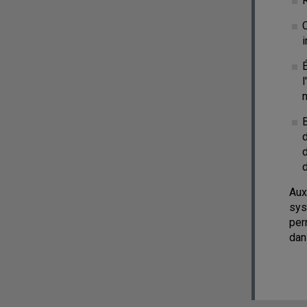
R
i
É
n
B
d
d
Aux
sys
per
dan