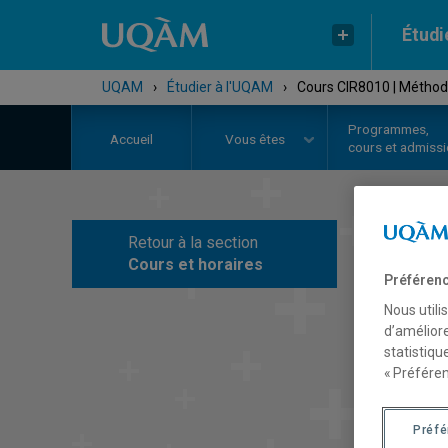
Étudi
UQAM
›
Étudier à l'UQAM
›
Cours CIR8010 | Méthodo
Programmes,
Accueil
Vous êtes
cours et admiss
Retour à la section
C
Cours et horaires
Préférenc
Nous utili
d’améliore
statistiqu
« Préféren
Préf