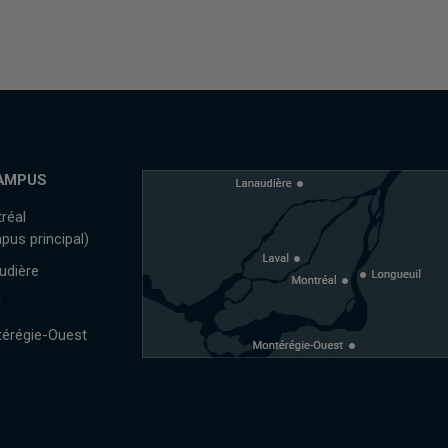
AMPUS
réal
pus principal)
udière
l
érégie-Ouest