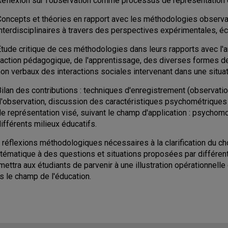
éflexion sur l'observation comme processus de représentation de 
Concepts et théories en rapport avec les méthodologies observ
nterdisciplinaires à travers des perspectives expérimentales, éc
tude critique de ces méthodologies dans leurs rapports avec l'an
l'action pédagogique, de l'apprentissage, des diverses formes d
on verbaux des interactions sociales intervenant dans une situat
ilan des contributions : techniques d'enregistrement (observatio
d'observation, discussion des caractéristiques psychométriques
e représentation visé, suivant le champ d'application : psychomo
ifférents milieux éducatifs.
 réflexions méthodologiques nécessaires à la clarification du ch
tématique à des questions et situations proposées par différen
mettra aux étudiants de parvenir à une illustration opérationnell
s le champ de l'éducation.