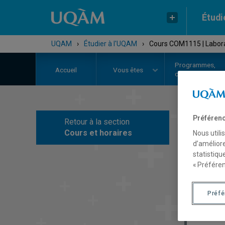
Étudi
UQAM
›
Étudier à l'UQAM
›
Cours COM1115 | Laborato
Programmes,
Accueil
Vous êtes
cours et admiss
Préférenc
Retour à la section
C
Cours et horaires
Nous utili
d’améliore
statistiqu
« Préféren
Préf