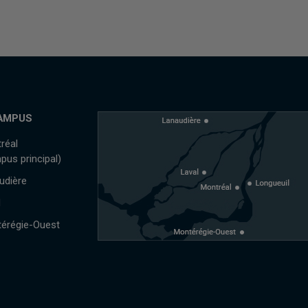
AMPUS
réal
pus principal)
udière
l
érégie-Ouest