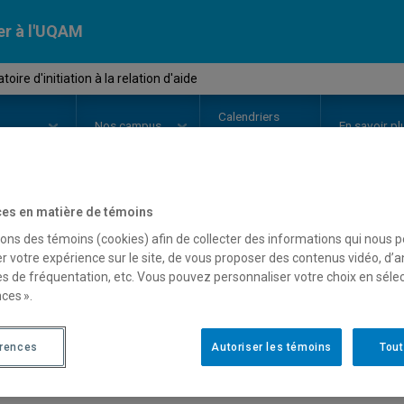
er à l'UQAM
ire d'initiation à la relation d'aide
Calendriers
Nos
campus
En savoir pl
ion
universitaires
es en matière de témoins
OURS
//
COM1115
-
Laboratoire d'
sons des témoins (cookies) afin de collecter des informations qui nous 
r votre expérience sur le site, de vous proposer des contenus vidéo, d’a
d'aide
es de fréquentation, etc. Vous pouvez personnaliser votre choix en séle
ces ».
Description
Horaire - Été 2026
Horaire
érences
Autoriser les témoins
Tout