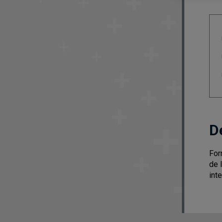
D
For
de 
int