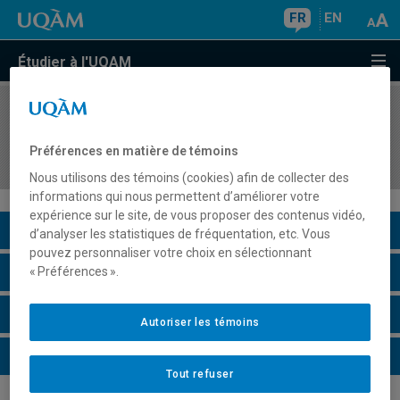
FR
EN
Étudier à l'UQAM
COURS
//
COM1134
Atelier d'animation des groupes en milieux
Préférences en matière de témoins
organisés
Nous utilisons des témoins (cookies) afin de collecter des
informations qui nous permettent d’améliorer votre
expérience sur le site, de vous proposer des contenus vidéo,
Description du cours
d’analyser les statistiques de fréquentation, etc. Vous
pouvez personnaliser votre choix en sélectionnant
Horaire - Été 2026
« Préférences ».
Horaire - Automne 2026
Autoriser les témoins
Horaire - Hiver 2027
Tout refuser