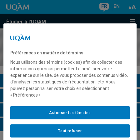
FR
EN
Étudier à l'UQAM
COURS
//
COM1440
Méthodes de recherche générale en
Préférences en matière de témoins
communication
Nous utilisons des témoins (cookies) afin de collecter des
informations qui nous permettent d’améliorer votre
expérience sur le site, de vous proposer des contenus vidéo,
Description du cours
d’analyser les statistiques de fréquentation, etc. Vous
pouvez personnaliser votre choix en sélectionnant
Horaire - Été 2026
« Préférences ».
Horaire - Automne 2026
Autoriser les témoins
Horaire - Hiver 2027
Tout refuser