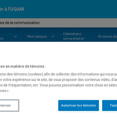
er à l'UQAM
ies de la communication
Calendriers
Nos
campus
En savoir pl
ion
universitaires
OURS
//
COM3003
-
Théories de 
es en matière de témoins
sons des témoins (cookies) afin de collecter des informations qui nous 
r votre expérience sur le site, de vous proposer des contenus vidéo, d’a
es de fréquentation, etc. Vous pouvez personnaliser votre choix en séle
Description
Horaire - Été 2026
Horaire
ces ».
érences
Autoriser les témoins
Tout