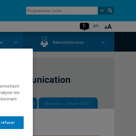
fr
en
us
Rencontrez-nous
la communication
permettent
nalyser les
ctionnant
 - Automne 2026
Horaire - Hiver 2027
 refuser