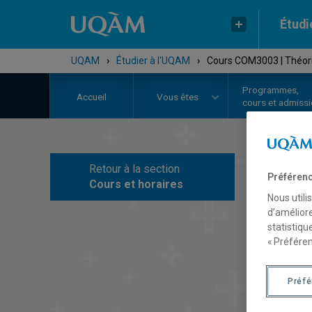
Étudi
UQAM
›
Étudier à l'UQAM
›
Cours COM3003 | Théor
Programmes,
Accueil
Vous êtes
cours et admiss
Retour à la section
C
Préférenc
Cours et horaires
Nous utili
d’améliore
statistiqu
« Préféren
Préf