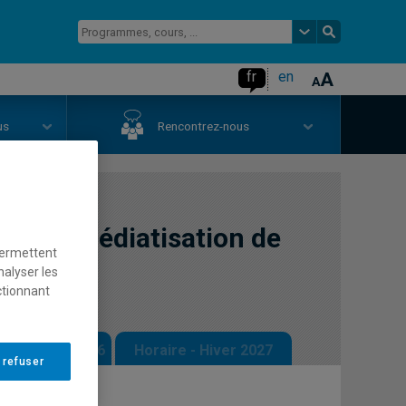
fr
en
us
Rencontrez-nous
n et médiatisation de
permettent
nalyser les
ctionnant
 - Automne 2026
Horaire - Hiver 2027
 refuser