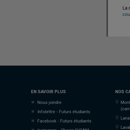
La 
cou
EN SAVOIR PLUS
NOS C
Nous joindre
Mont
(cam
Infolettre - Futurs étudiants
Lana
Facebook - Futurs étudiants
Lava