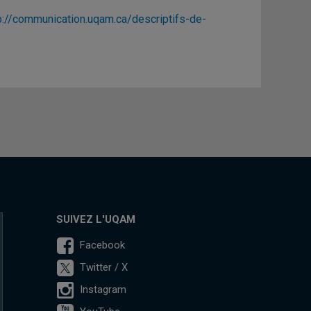
p://communication.uqam.ca/descriptifs-de-
SUIVEZ L'UQAM
Facebook
Twitter / X
Instagram