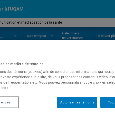
er à l'UQAM
ication et médiatisation de la santé
Calendriers
Nos
campus
En savoir pl
ion
universitaires
es en matière de témoins
OURS
//
COM522Q
-
Communicatio
sons des témoins (cookies) afin de collecter des informations qui nous 
la santé
r votre expérience sur le site, de vous proposer des contenus vidéo, d’a
es de fréquentation, etc. Vous pouvez personnaliser votre choix en séle
ces ».
Description
Horaire - Été 2026
Horaire
érences
Autoriser les témoins
Tout