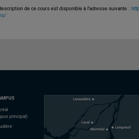
description de ce cours est disponible à l'adresse suivante :
htt
rs/
AMPUS
réal
pus principal)
udière
l