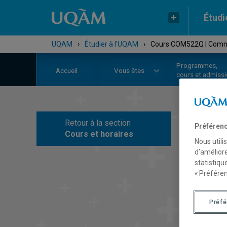
Étudi
UQAM
›
Étudier à l'UQAM
›
Cours COM522Q | Commun
Programmes,
Accueil
Vous êtes
cours et admiss
Retour à la section
Préférenc
C
Cours et horaires
Nous utili
d’améliore
statistiqu
« Préféren
Préf