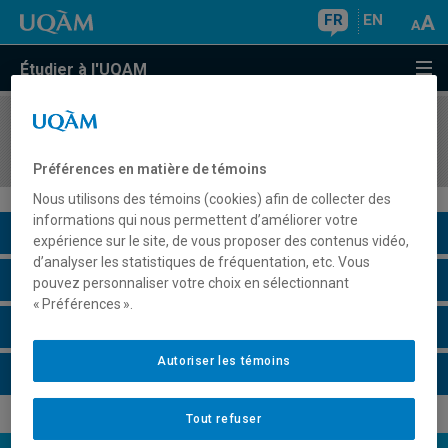
FR
EN
Étudier à l'UQAM
COURS
//
COM6080
Stage en communication marketing
Préférences en matière de témoins
Nous utilisons des témoins (cookies) afin de collecter des
informations qui nous permettent d’améliorer votre
Description du cours
expérience sur le site, de vous proposer des contenus vidéo,
d’analyser les statistiques de fréquentation, etc. Vous
Horaire - Été 2026
pouvez personnaliser votre choix en sélectionnant
« Préférences ».
Horaire - Automne 2026
Autoriser les témoins
Horaire - Hiver 2027
Tout refuser