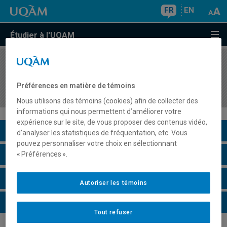
FR
EN
Étudier à l'UQAM
COURS
//
COM7608
Pratiques des jeux vidéo et communautés de
Préférences en matière de témoins
joueurs
Nous utilisons des témoins (cookies) afin de collecter des
informations qui nous permettent d’améliorer votre
expérience sur le site, de vous proposer des contenus vidéo,
Description du cours
d’analyser les statistiques de fréquentation, etc. Vous
pouvez personnaliser votre choix en sélectionnant
Horaire - Été 2026
« Préférences ».
Horaire - Automne 2026
Autoriser les témoins
Horaire - Hiver 2027
Tout refuser