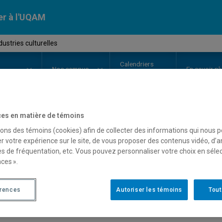
er à l'UQAM
ustries culturelles
Calendriers
Nos
campus
En savoir pl
ion
universitaires
es en matière de témoins
OURS
//
COM9111
-
Les industrie
sons des témoins (cookies) afin de collecter des informations qui nous 
r votre expérience sur le site, de vous proposer des contenus vidéo, d’a
es de fréquentation, etc. Vous pouvez personnaliser votre choix en séle
ces ».
Description
Horaire - Été 2026
Horaire
érences
Autoriser les témoins
Tout