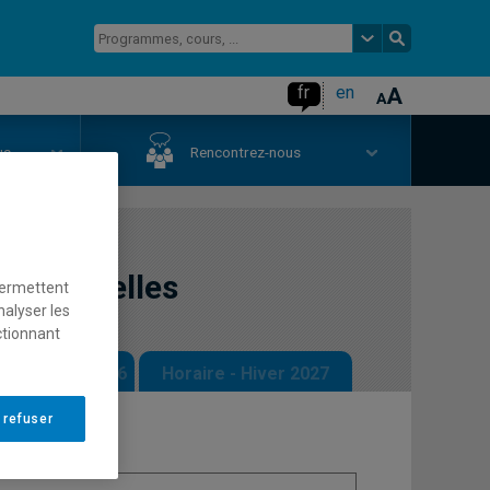
fr
en
us
Rencontrez-nous
s culturelles
permettent
nalyser les
ctionnant
 - Automne 2026
Horaire - Hiver 2027
 refuser