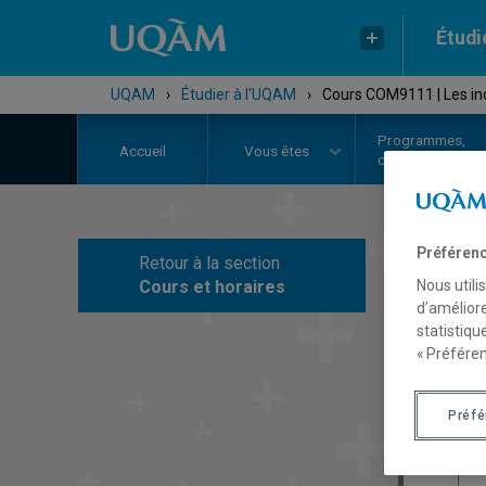
Étudi
UQAM
›
Étudier à l'UQAM
›
Cours COM9111 | Les ind
Programmes,
Accueil
Vous êtes
cours et admiss
Préférenc
Retour à la section
C
Cours et horaires
Nous utili
d’améliore
statistiqu
« Préféren
Préf