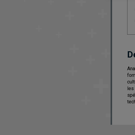
D
Ana
for
cul
les
spé
tec