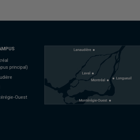
AMPUS
réal
pus principal)
udière
l
érégie-Ouest