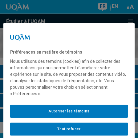
FR
EN
Étudier à l'UQAM
COURS
//
COM9192
Organisation et réseaux de communication
Préférences en matière de témoins
Nous utilisons des témoins (cookies) afin de collecter des
informations qui nous permettent d’améliorer votre
Description du cours
expérience sur le site, de vous proposer des contenus vidéo,
d’analyser les statistiques de fréquentation, etc. Vous
Horaire - Été 2026
pouvez personnaliser votre choix en sélectionnant
« Préférences ».
Horaire - Automne 2026
Autoriser les témoins
Horaire - Hiver 2027
Tout refuser