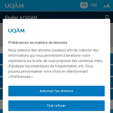
FR
EN
Étudier à l'UQAM
COURS
//
DAN1033
Le mouvement dansé
Préférences en matière de témoins
Nous utilisons des témoins (cookies) afin de collecter des
informations qui nous permettent d’améliorer votre
Description du cours
expérience sur le site, de vous proposer des contenus vidéo,
d’analyser les statistiques de fréquentation, etc. Vous
Horaire - Été 2026
pouvez personnaliser votre choix en sélectionnant
« Préférences ».
Horaire - Automne 2026
Autoriser les témoins
Horaire - Hiver 2027
Tout refuser