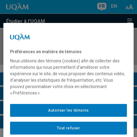
FR
EN
Étudier à l'UQAM
COURS
//
DAN1042
Histoire de la danse théâtrale en Occident au
Préférences en matière de témoins
XXe siècle
Nous utilisons des témoins (cookies) afin de collecter des
informations qui nous permettent d’améliorer votre
expérience sur le site, de vous proposer des contenus vidéo,
Description du cours
d’analyser les statistiques de fréquentation, etc. Vous
pouvez personnaliser votre choix en sélectionnant
Horaire - Été 2026
« Préférences ».
Horaire - Automne 2026
Autoriser les témoins
Horaire - Hiver 2027
Tout refuser