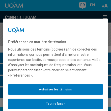
FR
EN
Étudier à l'UQAM
COURS
//
DAN1044
Improvisation pour la danse
Préférences en matière de témoins
Nous utilisons des témoins (cookies) afin de collecter des
informations qui nous permettent d’améliorer votre
Description du cours
expérience sur le site, de vous proposer des contenus vidéo,
d’analyser les statistiques de fréquentation, etc. Vous
Horaire - Été 2026
pouvez personnaliser votre choix en sélectionnant
« Préférences ».
Horaire - Automne 2026
Autoriser les témoins
Horaire - Hiver 2027
Tout refuser