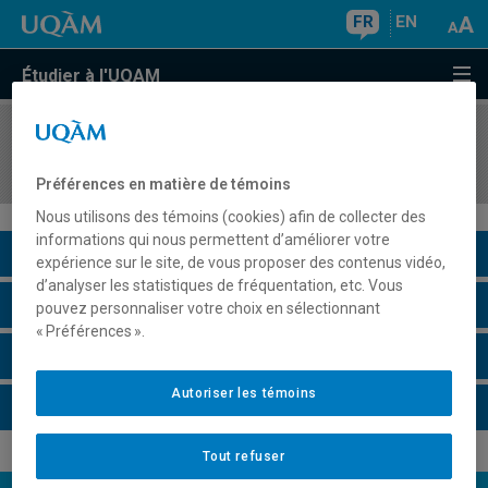
FR
EN
Étudier à l'UQAM
COURS
//
DAN3055
L'enseignement de la classe technique
Préférences en matière de témoins
Nous utilisons des témoins (cookies) afin de collecter des
informations qui nous permettent d’améliorer votre
Description du cours
expérience sur le site, de vous proposer des contenus vidéo,
d’analyser les statistiques de fréquentation, etc. Vous
Horaire - Été 2026
pouvez personnaliser votre choix en sélectionnant
« Préférences ».
Horaire - Automne 2026
Autoriser les témoins
Horaire - Hiver 2027
Tout refuser