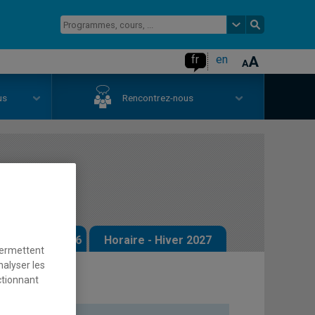
fr
en
us
Rencontrez-nous
tique B
 - Automne 2026
Horaire - Hiver 2027
permettent
nalyser les
ctionnant