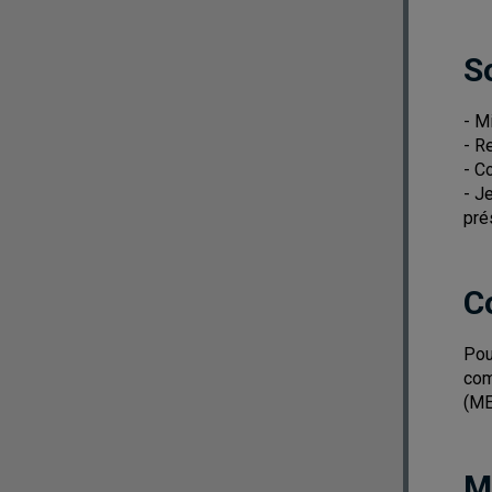
S
- M
- R
- Co
- J
pré
C
Pou
com
(ME
M