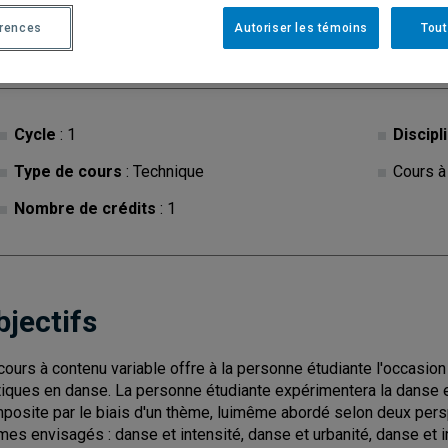
Ce cours est à contenu variable. Les descriptions des c
érences
Autoriser les témoins
Tout
consultées sur les
sites des facultés, écoles, départe
Cycle
: 1
Discipl
Type de cours
: Technique
Cours à
Nombre de crédits
: 1
bjectifs
cours à contenu variable offre à la personne étudiante l'occasio
tiques en danse. La personne étudiante expérimentera la danse en
posite par le biais d'un thème, luimême abordé selon deux pe
mes envisagés : danse et intensité, danse et urbanité, danse et im