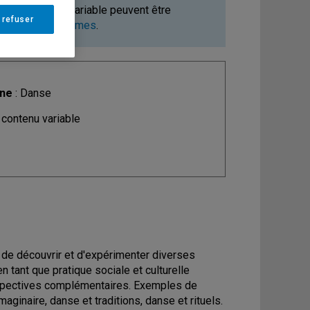
ours à contenu variable peuvent être
 refuser
ments et programmes
.
ine
: Danse
 contenu variable
n de découvrir et d'expérimenter diverses
 tant que pratique sociale et culturelle
rspectives complémentaires. Exemples de
aginaire, danse et traditions, danse et rituels.