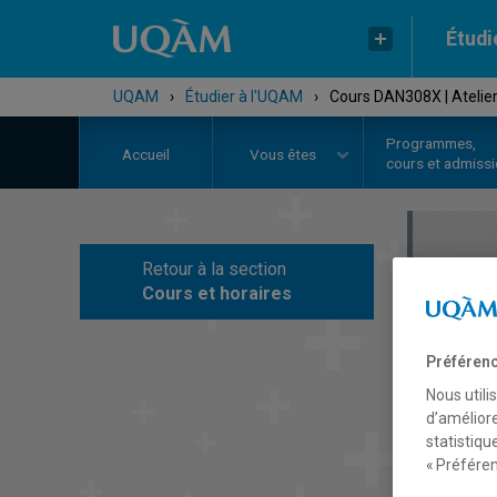
Étudi
UQAM
›
Étudier à l'UQAM
›
Cours DAN308X | Atelie
Programmes,
Accueil
Vous êtes
cours et admiss
Retour à la section
C
Cours et horaires
Préférenc
Nous utili
d’améliore
statistiqu
« Préféren