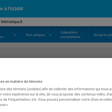
er à l'UQAM
r thématique B
Calendriers
Nos
campus
En savoir pl
ion
universitaires
OURS
//
DAN308X
-
Atelier théma
es en matière de témoins
Description
Horaire - Été 2026
Horaire
sons des témoins (cookies) afin de collecter des informations qui nous 
r votre expérience sur le site, de vous proposer des contenus vidéo, d’a
es de fréquentation, etc. Vous pouvez personnaliser votre choix en séle
ces ».