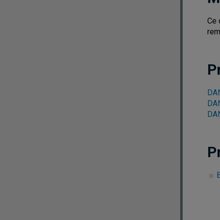
Ce 
rem
P
DAN
DAN
DAN
P