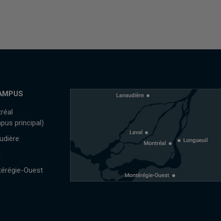
AMPUS
réal
pus principal)
udière
l
érégie-Ouest