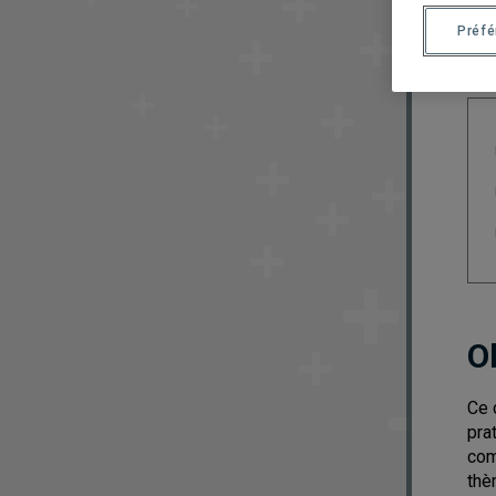
Préf
O
Ce 
pra
com
thè