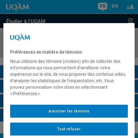
FR
EN
Étudier à l'UQAM
COURS
//
DAN4222
Danser : Approfondissement B
Préférences en matière de témoins
Nous utilisons des témoins (cookies) afin de collecter des
informations qui nous permettent d’améliorer votre
Description du cours
expérience sur le site, de vous proposer des contenus vidéo,
d’analyser les statistiques de fréquentation, etc. Vous
Horaire - Été 2026
pouvez personnaliser votre choix en sélectionnant
« Préférences ».
Horaire - Automne 2026
Autoriser les témoins
Horaire - Hiver 2027
Tout refuser