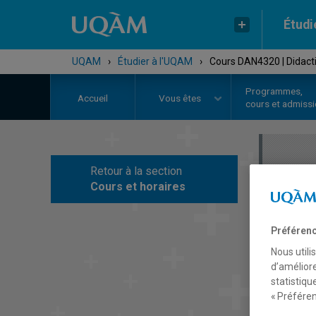
Étudi
UQAM
›
Étudier à l'UQAM
›
Cours DAN4320 | Didacti
Programmes,
Accueil
Vous êtes
cours et admiss
Retour à la section
C
Cours et horaires
Préférenc
Nous utili
d’améliore
statistiqu
« Préféren