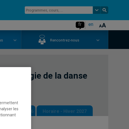
fr
en
us
Rencontrez-nous
 pédagogie de la danse
permettent
nalyser les
 - Automne 2026
Horaire - Hiver 2027
ctionnant