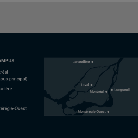
AMPUS
réal
pus principal)
udière
l
érégie-Ouest