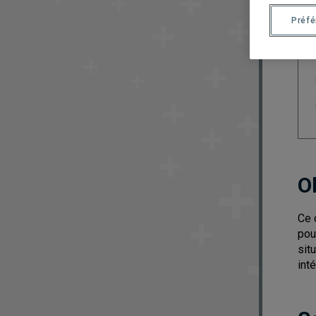
Préf
O
Ce 
pou
sit
int