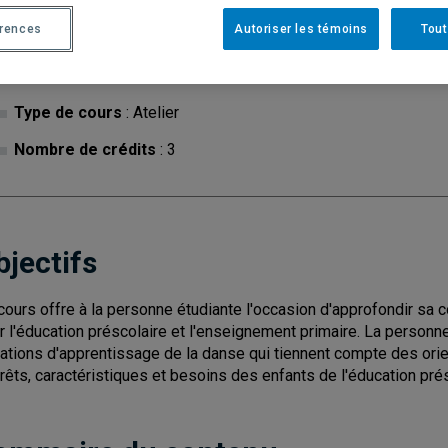
érences
Autoriser les témoins
Tout
Cycle
: 1
Discipl
Type de cours
: Atelier
Nombre de crédits
: 3
bjectifs
cours offre à la personne étudiante l'occasion d'approfondir 
r l'éducation préscolaire et l'enseignement primaire. La personne
uations d'apprentissage de la danse qui tiennent compte des or
érêts, caractéristiques et besoins des enfants de l'éducation pré