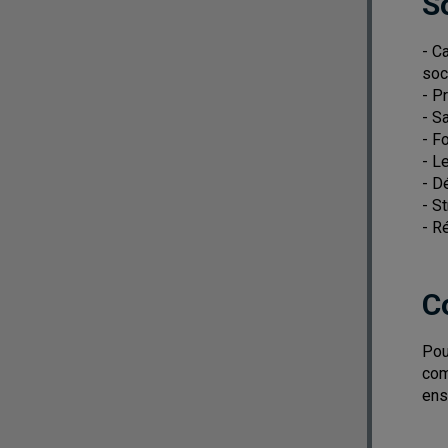
S
- C
soci
- P
- S
- F
- L
- D
- S
- R
C
Pou
com
ens