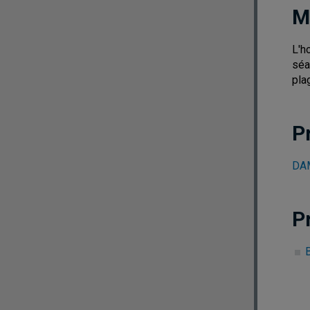
M
L'h
séa
pla
P
DAM
P