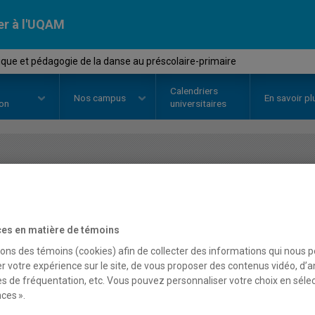
er à l'UQAM
que et pédagogie de la danse au préscolaire-primaire
Calendriers
Nos
campus
En savoir pl
ion
universitaires
OURS
//
DAN4320
-
Didactique et
au préscolaire-primaire
es en matière de témoins
sons des témoins (cookies) afin de collecter des informations qui nous 
r votre expérience sur le site, de vous proposer des contenus vidéo, d’a
Description
Horaire - Été 2026
Horaire
es de fréquentation, etc. Vous pouvez personnaliser votre choix en séle
ces ».