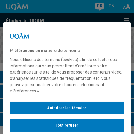
FR
EN
Étudier à l'UQAM
COURS
//
DAN4820
Fonctionnement sensorimoteur et éducation
Préférences en matière de témoins
somatique
Nous utilisons des témoins (cookies) afin de collecter des
informations qui nous permettent d’améliorer votre
expérience sur le site, de vous proposer des contenus vidéo,
Description du cours
d’analyser les statistiques de fréquentation, etc. Vous
pouvez personnaliser votre choix en sélectionnant
Horaire - Été 2026
« Préférences ».
Horaire - Automne 2026
Autoriser les témoins
Horaire - Hiver 2027
Tout refuser