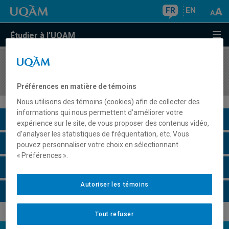
FR
EN
Étudier à l'UQAM
COURS
//
DAN5238
Accompagnement à la création
Préférences en matière de témoins
Nous utilisons des témoins (cookies) afin de collecter des
informations qui nous permettent d’améliorer votre
Description du cours
expérience sur le site, de vous proposer des contenus vidéo,
d’analyser les statistiques de fréquentation, etc. Vous
Horaire - Été 2026
pouvez personnaliser votre choix en sélectionnant
« Préférences ».
Horaire - Automne 2026
Autoriser les témoins
Horaire - Hiver 2027
Tout refuser