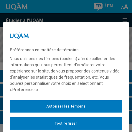
FR
EN
Étudier à l'UQAM
COURS
//
DAN523S
Spectacle chorégraphique dirigé : répertoire de
Préférences en matière de témoins
...
Nous utilisons des témoins (cookies) afin de collecter des
informations qui nous permettent d’améliorer votre
expérience sur le site, de vous proposer des contenus vidéo,
Description du cours
d’analyser les statistiques de fréquentation, etc. Vous
pouvez personnaliser votre choix en sélectionnant
Horaire - Été 2026
« Préférences ».
Horaire - Automne 2026
Autoriser les témoins
Horaire - Hiver 2027
Tout refuser