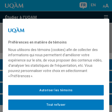
FR
EN
Étudier à l'UQAM
COURS
//
DAN523X
Spectacle chorégraphique dirigé : répertoire de
Préférences en matière de témoins
...
Nous utilisons des témoins (cookies) afin de collecter des
informations qui nous permettent d’améliorer votre
expérience sur le site, de vous proposer des contenus vidéo,
Description du cours
d’analyser les statistiques de fréquentation, etc. Vous
pouvez personnaliser votre choix en sélectionnant
Horaire - Été 2026
« Préférences ».
Horaire - Automne 2026
Autoriser les témoins
Horaire - Hiver 2027
Tout refuser