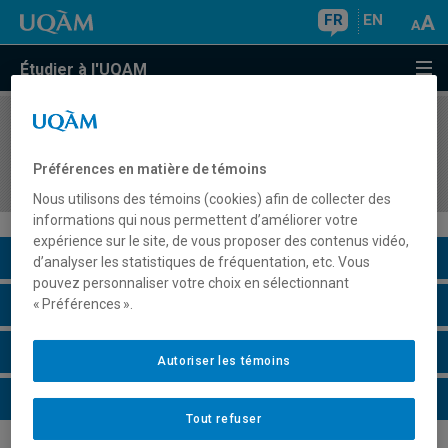
FR
EN
Étudier à l'UQAM
COURS
//
DAN6238
Projet de fin d'études en accompagnement à la
Préférences en matière de témoins
création
Nous utilisons des témoins (cookies) afin de collecter des
informations qui nous permettent d’améliorer votre
expérience sur le site, de vous proposer des contenus vidéo,
Description du cours
d’analyser les statistiques de fréquentation, etc. Vous
pouvez personnaliser votre choix en sélectionnant
Horaire - Été 2026
« Préférences ».
Horaire - Automne 2026
Autoriser les témoins
Horaire - Hiver 2027
Tout refuser