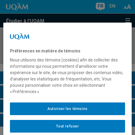
FR
EN
Étudier à l'UQAM
COURS
//
DAN6288
Projet de fin d'études en création
Préférences en matière de témoins
chorégraphique
Nous utilisons des témoins (cookies) afin de collecter des
informations qui nous permettent d’améliorer votre
expérience sur le site, de vous proposer des contenus vidéo,
Description du cours
d’analyser les statistiques de fréquentation, etc. Vous
pouvez personnaliser votre choix en sélectionnant
Horaire - Été 2026
« Préférences ».
Horaire - Automne 2026
Autoriser les témoins
Horaire - Hiver 2027
Tout refuser