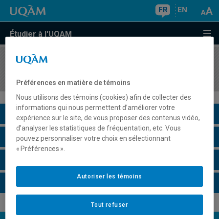
FR
EN
Étudier à l'UQAM
COURS
//
DAN7631
L'effort et la forme
Préférences en matière de témoins
Nous utilisons des témoins (cookies) afin de collecter des
informations qui nous permettent d’améliorer votre
Description du cours
expérience sur le site, de vous proposer des contenus vidéo,
d’analyser les statistiques de fréquentation, etc. Vous
Horaire - Été 2026
pouvez personnaliser votre choix en sélectionnant
« Préférences ».
Horaire - Automne 2026
Autoriser les témoins
Horaire - Hiver 2027
Tout refuser