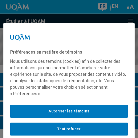
FR
EN
Étudier à l'UQAM
COURS
//
DAN8710
Didactique de la danse au préscolaire et au
Préférences en matière de témoins
primaire
Nous utilisons des témoins (cookies) afin de collecter des
informations qui nous permettent d’améliorer votre
expérience sur le site, de vous proposer des contenus vidéo,
Description du cours
d’analyser les statistiques de fréquentation, etc. Vous
pouvez personnaliser votre choix en sélectionnant
Horaire - Été 2026
« Préférences ».
Horaire - Automne 2026
Autoriser les témoins
Horaire - Hiver 2027
Tout refuser