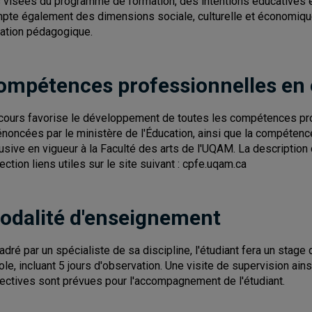
 visées du programme de formation, des intentions éducatives e
pte également des dimensions sociale, culturelle et économique d
uation pédagogique.
ompétences professionnelles en
cours favorise le développement de toutes les compétences pro
énoncées par le ministère de l'Éducation, ainsi que la compétence 
lusive en vigueur à la Faculté des arts de l'UQAM. La descripti
section liens utiles sur le site suivant : cpfe.uqam.ca
odalité d'enseignement
adré par un spécialiste de sa discipline, l'étudiant fera un stag
cole, incluant 5 jours d'observation. Une visite de supervision ain
lectives sont prévues pour l'accompagnement de l'étudiant.