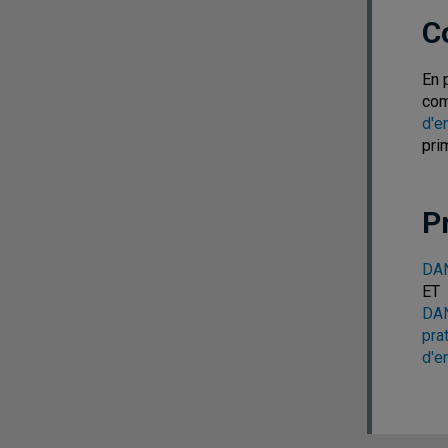
C
En 
com
d'e
pri
P
DAN
ET
DAN
pra
d'e