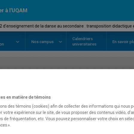
er à l'UQAM
d'enseignement de la danse au secondaire : transposition didactique et 
Calendriers
Nos
campus
En savoir pl
ion
universitaires
OURS
//
DAN8785
-
Stage 2 d'ens
au secondaire : transposi
es en matière de témoins
initiation à la recherche 
sons des témoins (cookies) afin de collecter des informations qui nous 
r votre expérience sur le site, de vous proposer des contenus vidéo, d’a
es de fréquentation, etc. Vous pouvez personnaliser votre choix en séle
ces ».
Description
Horaire - Été 2026
Horaire