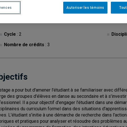
érences
Autoriser les témoins
Tout
Cycle
: 2
Discipl
Nombre de crédits
: 3
bjectifs
stage a pour but d'amener l'étudiant à se familiariser avec diffé
rge des groupes d'élèves en danse au secondaire et à s'invest
fessionnel. Il a pour objectif d'engager l'étudiant dans une déma
ciplinaires du curriculum formel dans des situations d'apprentiss
ves. L'étudiant s'initie à une démarche de recherche dans l'acti
oriques et pratiques pour analyser et résoudre des problèmes au 