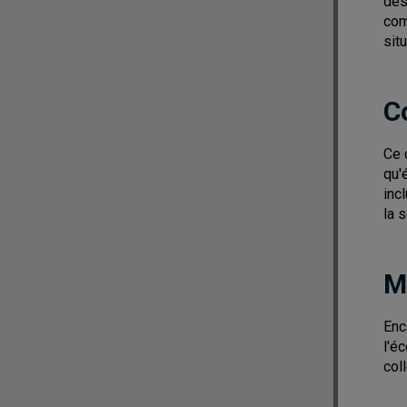
des
com
sit
C
Ce 
qu'
inc
la 
M
Enc
l'é
col