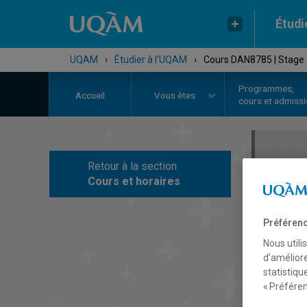
Étudi
UQAM
›
Étudier à l'UQAM
›
Cours DAN8785 | Stage 2 
Programmes,
Accueil
Vous êtes
cours et admiss
Retour à la section
C
Cours et horaires
Préférenc
Nous utili
d’améliore
statistiqu
« Préféren