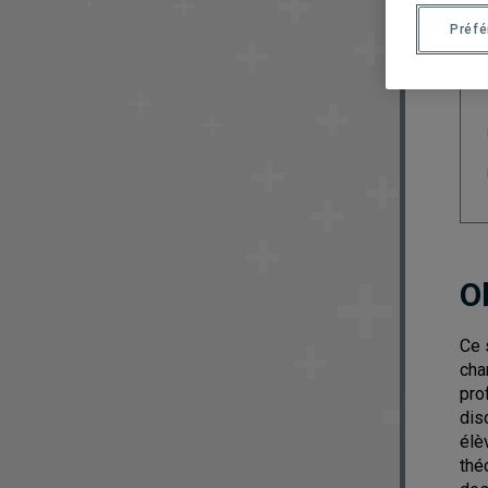
Préf
O
Ce 
cha
pro
dis
élè
thé