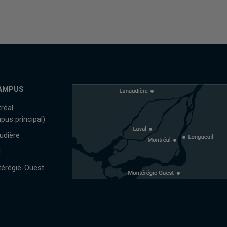
AMPUS
réal
pus principal)
udière
l
érégie-Ouest