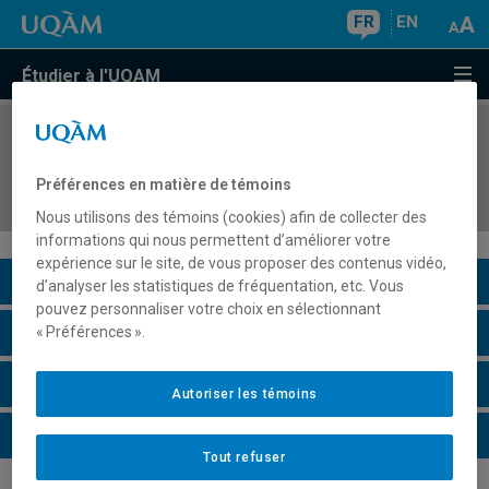
FR
EN
Étudier à l'UQAM
COURS
//
DAN8794
Séminaire et pratique supervisée 3 : intégration
Préférences en matière de témoins
des compétences professionnelles
Nous utilisons des témoins (cookies) afin de collecter des
informations qui nous permettent d’améliorer votre
expérience sur le site, de vous proposer des contenus vidéo,
Description du cours
d’analyser les statistiques de fréquentation, etc. Vous
pouvez personnaliser votre choix en sélectionnant
Horaire - Été 2026
« Préférences ».
Horaire - Automne 2026
Autoriser les témoins
Horaire - Hiver 2027
Tout refuser