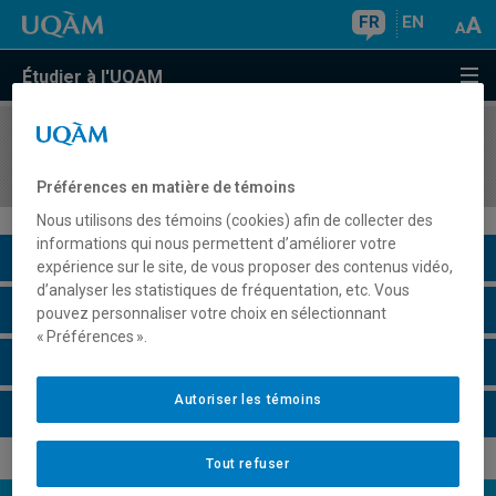
FR
EN
Étudier à l'UQAM
COURS
//
DCM7603
Tutorat en conseil en management
Préférences en matière de témoins
Nous utilisons des témoins (cookies) afin de collecter des
informations qui nous permettent d’améliorer votre
Description du cours
expérience sur le site, de vous proposer des contenus vidéo,
d’analyser les statistiques de fréquentation, etc. Vous
Horaire - Été 2026
pouvez personnaliser votre choix en sélectionnant
« Préférences ».
Horaire - Automne 2026
Autoriser les témoins
Horaire - Hiver 2027
Tout refuser