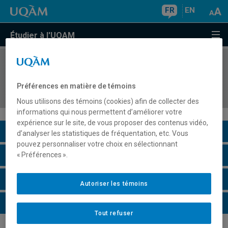
FR
EN
Étudier à l'UQAM
COURS
//
DDD3401
Didactique des sciences humaines et sociales
Préférences en matière de témoins
aux deuxième et troisième cycles du primaire
Nous utilisons des témoins (cookies) afin de collecter des
informations qui nous permettent d’améliorer votre
expérience sur le site, de vous proposer des contenus vidéo,
Description du cours
d’analyser les statistiques de fréquentation, etc. Vous
pouvez personnaliser votre choix en sélectionnant
Horaire - Été 2026
« Préférences ».
Horaire - Automne 2026
Autoriser les témoins
Horaire - Hiver 2027
Tout refuser