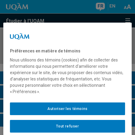
FR
EN
Étudier à l'UQAM
COURS
//
DDD3511
Didactique de la science et de la technologie au
Préférences en matière de témoins
préscolaire et au primaire
Nous utilisons des témoins (cookies) afin de collecter des
informations qui nous permettent d’améliorer votre
expérience sur le site, de vous proposer des contenus vidéo,
Description du cours
d’analyser les statistiques de fréquentation, etc. Vous
pouvez personnaliser votre choix en sélectionnant
Horaire - Été 2026
« Préférences ».
Horaire - Automne 2026
Autoriser les témoins
Horaire - Hiver 2027
Tout refuser