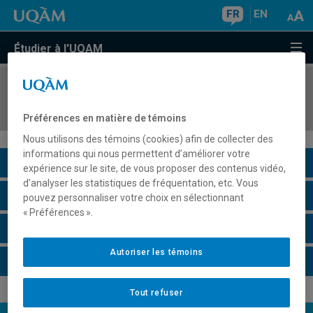
FR
EN
Étudier à l'UQAM
COURS
//
DDD3891
Techniques de créativité
Préférences en matière de témoins
Nous utilisons des témoins (cookies) afin de collecter des
informations qui nous permettent d’améliorer votre
Description du cours
expérience sur le site, de vous proposer des contenus vidéo,
d’analyser les statistiques de fréquentation, etc. Vous
Horaire - Été 2026
pouvez personnaliser votre choix en sélectionnant
« Préférences ».
Horaire - Automne 2026
Autoriser les témoins
Horaire - Hiver 2027
Tout refuser