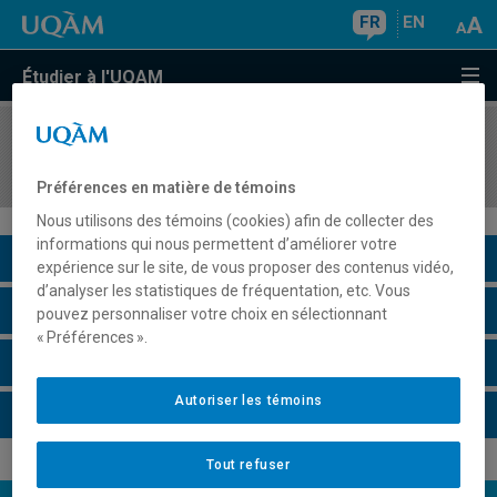
FR
EN
Étudier à l'UQAM
COURS
//
DDD4321
Didactique de l'astronomie
Préférences en matière de témoins
Nous utilisons des témoins (cookies) afin de collecter des
informations qui nous permettent d’améliorer votre
Description du cours
expérience sur le site, de vous proposer des contenus vidéo,
d’analyser les statistiques de fréquentation, etc. Vous
Horaire - Été 2026
pouvez personnaliser votre choix en sélectionnant
« Préférences ».
Horaire - Automne 2026
Autoriser les témoins
Horaire - Hiver 2027
Tout refuser