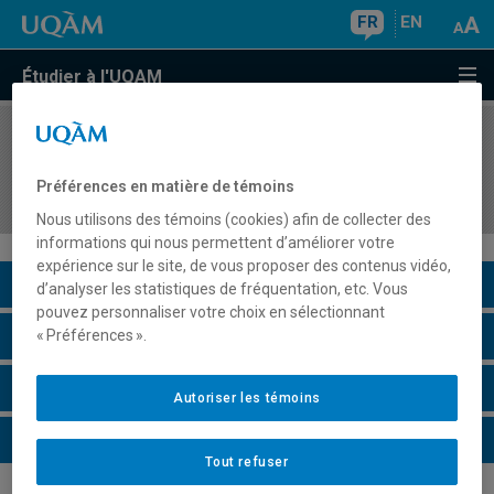
FR
EN
Étudier à l'UQAM
COURS
//
DDD5510
L'éducation relative à l'environnement dans
Préférences en matière de témoins
l'enseignement secondaire
Nous utilisons des témoins (cookies) afin de collecter des
informations qui nous permettent d’améliorer votre
expérience sur le site, de vous proposer des contenus vidéo,
Description du cours
d’analyser les statistiques de fréquentation, etc. Vous
pouvez personnaliser votre choix en sélectionnant
Horaire - Été 2026
« Préférences ».
Horaire - Automne 2026
Autoriser les témoins
Horaire - Hiver 2027
Tout refuser