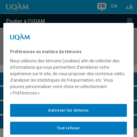
FR
EN
Étudier à l'UQAM
COURS
//
DDD5591
Didactique des sciences et technologies 5 :
Préférences en matière de témoins
Accompagnement
Nous utilisons des témoins (cookies) afin de collecter des
informations qui nous permettent d’améliorer votre
expérience sur le site, de vous proposer des contenus vidéo,
Description du cours
d’analyser les statistiques de fréquentation, etc. Vous
pouvez personnaliser votre choix en sélectionnant
Horaire - Été 2026
« Préférences ».
Horaire - Automne 2026
Autoriser les témoins
Horaire - Hiver 2027
Tout refuser