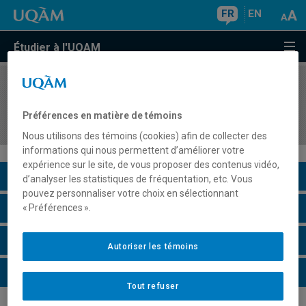
FR
EN
Étudier à l'UQAM
COURS
//
DDD7260
Développements curriculaires : perspectives
Préférences en matière de témoins
internationales et enjeux didactiques
Nous utilisons des témoins (cookies) afin de collecter des
informations qui nous permettent d’améliorer votre
expérience sur le site, de vous proposer des contenus vidéo,
Description du cours
d’analyser les statistiques de fréquentation, etc. Vous
pouvez personnaliser votre choix en sélectionnant
Horaire - Été 2026
« Préférences ».
Horaire - Automne 2026
Autoriser les témoins
Horaire - Hiver 2027
Tout refuser