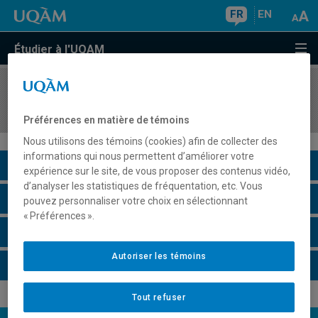
FR
EN
Étudier à l'UQAM
COURS
//
DDD9675
Soutenir les apprentissages avec le numérique
Préférences en matière de témoins
Nous utilisons des témoins (cookies) afin de collecter des
informations qui nous permettent d’améliorer votre
Description du cours
expérience sur le site, de vous proposer des contenus vidéo,
d’analyser les statistiques de fréquentation, etc. Vous
Horaire - Été 2026
pouvez personnaliser votre choix en sélectionnant
« Préférences ».
Horaire - Automne 2026
Autoriser les témoins
Horaire - Hiver 2027
Tout refuser