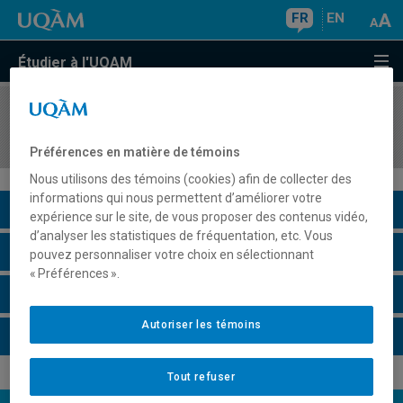
FR
EN
Étudier à l'UQAM
COURS
//
DDL2075
Didactique du français 1: volet lecture
Préférences en matière de témoins
Nous utilisons des témoins (cookies) afin de collecter des
informations qui nous permettent d’améliorer votre
Description du cours
expérience sur le site, de vous proposer des contenus vidéo,
d’analyser les statistiques de fréquentation, etc. Vous
Horaire - Été 2026
pouvez personnaliser votre choix en sélectionnant
« Préférences ».
Horaire - Automne 2026
Autoriser les témoins
Horaire - Hiver 2027
Tout refuser