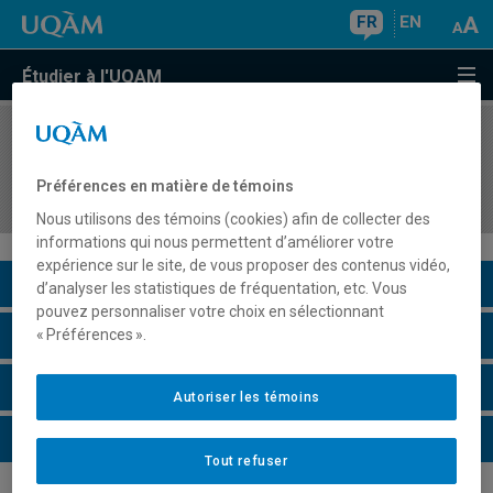
FR
EN
Étudier à l'UQAM
COURS
//
DDL2243
Didactique de l'écriture en français langue
Préférences en matière de témoins
seconde
Nous utilisons des témoins (cookies) afin de collecter des
informations qui nous permettent d’améliorer votre
expérience sur le site, de vous proposer des contenus vidéo,
Description du cours
d’analyser les statistiques de fréquentation, etc. Vous
pouvez personnaliser votre choix en sélectionnant
Horaire - Été 2026
« Préférences ».
Horaire - Automne 2026
Autoriser les témoins
Horaire - Hiver 2027
Tout refuser