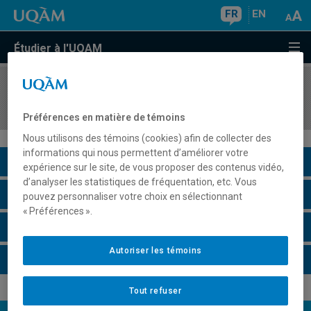
FR
EN
Étudier à l'UQAM
COURS
//
DDL2502
Didactique de l'écriture I
Préférences en matière de témoins
Nous utilisons des témoins (cookies) afin de collecter des
informations qui nous permettent d’améliorer votre
Description du cours
expérience sur le site, de vous proposer des contenus vidéo,
d’analyser les statistiques de fréquentation, etc. Vous
Horaire - Été 2026
pouvez personnaliser votre choix en sélectionnant
« Préférences ».
Horaire - Automne 2026
Autoriser les témoins
Horaire - Hiver 2027
Tout refuser