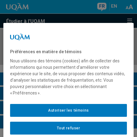
FR
EN
Étudier à l'UQAM
COURS
//
DDL2513
Didactique de la communication orale au
Préférences en matière de témoins
secondaire
Nous utilisons des témoins (cookies) afin de collecter des
informations qui nous permettent d’améliorer votre
expérience sur le site, de vous proposer des contenus vidéo,
Description du cours
d’analyser les statistiques de fréquentation, etc. Vous
pouvez personnaliser votre choix en sélectionnant
Horaire - Été 2026
« Préférences ».
Horaire - Automne 2026
Autoriser les témoins
Horaire - Hiver 2027
Tout refuser