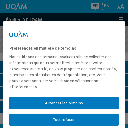
FR
EN
Étudier à l'UQAM
COURS
//
DDL2736
Didactique de la lecture et de l'écriture II
Préférences en matière de témoins
Nous utilisons des témoins (cookies) afin de collecter des
informations qui nous permettent d’améliorer votre
Description du cours
expérience sur le site, de vous proposer des contenus vidéo,
d’analyser les statistiques de fréquentation, etc. Vous
Horaire - Été 2026
pouvez personnaliser votre choix en sélectionnant
« Préférences ».
Horaire - Automne 2026
Autoriser les témoins
Horaire - Hiver 2027
Tout refuser