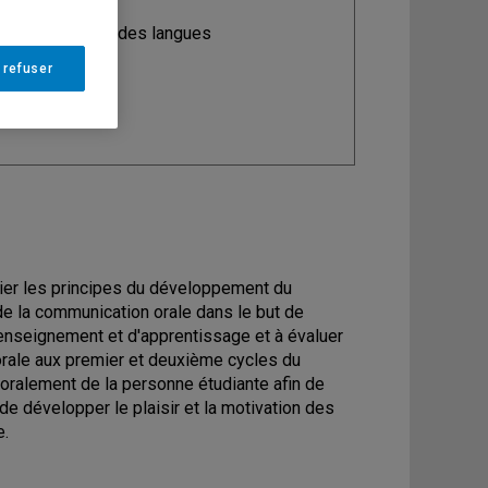
ine
: Didactique des langues
 refuser
rier les principes du développement du
e la communication orale dans le but de
d'enseignement et d'apprentissage et à évaluer
rale aux premier et deuxième cycles du
 oralement de la personne étudiante afin de
de développer le plaisir et la motivation des
e.