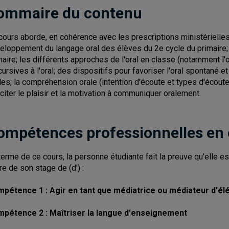
ommaire du contenu
cours aborde, en cohérence avec les prescriptions ministérielles 
eloppement du langage oral des élèves du 2e cycle du primaire; l
maire; les différents approches de l'oral en classe (notamment l'or
cursives à l'oral; des dispositifs pour favoriser l'oral spontané e
les; la compréhension orale (intention d'écoute et types d'écoute)
citer le plaisir et la motivation à communiquer oralement.
ompétences professionnelles en
terme de ce cours, la personne étudiante fait la preuve qu'elle 
re de son stage de (d') :
pétence 1 : Agir en tant que médiatrice ou médiateur d'él
pétence 2 : Maîtriser la langue d'enseignement