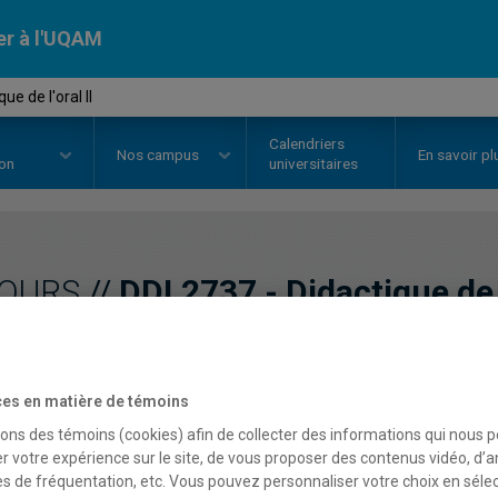
er à l'UQAM
e de l'oral II
Calendriers
Nos
campus
En savoir pl
ion
universitaires
OURS
//
DDL2737
-
Didactique de l
Description
Horaire - Été 2026
Horaire
es en matière de témoins
sons des témoins (cookies) afin de collecter des informations qui nous 
r votre expérience sur le site, de vous proposer des contenus vidéo, d’a
es de fréquentation, etc. Vous pouvez personnaliser votre choix en séle