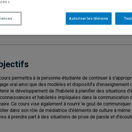
ces ».
Cycle
: 1
Discipl
érences
Autoriser les témoins
Tout
Type de cours
: Magistral
Nombre de crédits
: 1
bjectifs
cours permettra à la personne étudiante de continuer à s'approp
gage oral ainsi que des modèles et dispositifs d'enseignement d
tenir le développement de l'habileté à planifier des situations 
 connaissances et habiletés impliquées dans la communication o
maire. Ce cours vise également à nourrir le gout de communiquer
utiller dans son rôle de médiatrice d'éléments de culture à même 
ves à prendre part à des situations de prise de parole et d'écout