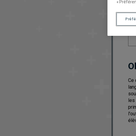
« Préféren
Préf
O
Ce 
lan
sou
les
pri
l'o
élè