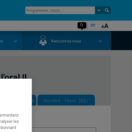
fr
en
us
Rencontrez-nous
'oral II
 - Automne 2026
Horaire - Hiver 2027
permettent
nalyser les
ctionnant