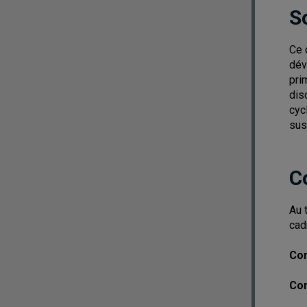
S
Ce 
dév
pri
dis
cyc
sus
C
Au 
cad
Com
Com