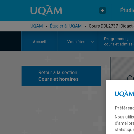
Étudi
UQAM
›
Étudier à l'UQAM
›
Cours DDL2737 | Didactiqu
Programmes,
Accueil
Vous êtes
cours et admiss
Retour à la section
C
Cours et horaires
Préférenc
Nous utili
d’améliore
statistiqu