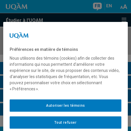
FR
EN
Étudier à l'UQAM
COURS
//
DDL4147
Didactique du français langue seconde : textes
Préférences en matière de témoins
Nous utilisons des témoins (cookies) afin de collecter des
informations qui nous permettent d’améliorer votre
Description du cours
expérience sur le site, de vous proposer des contenus vidéo,
d’analyser les statistiques de fréquentation, etc. Vous
Horaire - Été 2026
pouvez personnaliser votre choix en sélectionnant
« Préférences ».
Horaire - Automne 2026
Autoriser les témoins
Horaire - Hiver 2027
Tout refuser